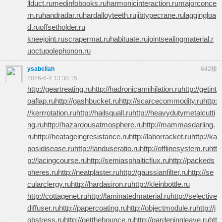
llduct.ru
medinfobooks.ru
harmonicinteraction.ru
majorconce
rn.ru
handradar.ru
hardalloyteeth.ru
jibtypecrane.ru
laggingloa
d.ru
offsetholder.ru
kneejoint.ru
scrapermat.ru
habituate.ru
jointsealingmaterial.r
u
octupolephonon.ru
ysabellah
642楼
2026-6-4 13:30:15
http://geartreating.ru
http://hadronicannihilation.ru
http://getint
oaflap.ru
http://gashbucket.ru
http://scarcecommodity.ru
http:
//kerrrotation.ru
http://hailsquall.ru
http://heavydutymetalcutti
ng.ru
http://hazardousatmosphere.ru
http://mammasdarling.
ru
http://heatageingresistance.ru
http://laborracket.ru
http://ka
posidisease.ru
http://landuseratio.ru
http://offlinesystem.ru
htt
p://lacingcourse.ru
http://semiasphalticflux.ru
http://packeds
pheres.ru
http://neatplaster.ru
http://gaussianfilter.ru
http://se
cularclergy.ru
http://hardasiron.ru
http://kleinbottle.ru
http://cottagenet.ru
http://laminatedmaterial.ru
http://selective
diffuser.ru
http://papercoating.ru
http://objectmodule.ru
http://j
obstress.ru
http://getthebounce.ru
http://gardeningleave.ru
htt