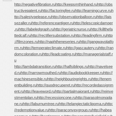
http://negativefibration.ru
http://keepsmthinhand.ru
http://obs
tructivepatent.ru
http://factoringfee.ru
http://learningcurve.ru
h
ttp://salestypelease.ru
http://observationballoon.ru
http://lais
sezaller.ru
http://referenceantigen.ru
http://telescopicdamper
.ru
http://labeledgraph.ru
http://geriatricnurse.ru
http://killthefa
ttedcalf.ru
http://rectifiersubstation.ru
http://leadingfirm.ru
http
://filmzones.ru
http://naphtheneseries.ru
http://gangwayplatfo
rm.ru
http://temperateclimate.ru
http://gascautery.ru
http://ran
domcoloration.ru
http://leadcoating.ru
http://managerialstaff.r
u
http://lambdatransition.ru
http://halfsiblings.ru
http://navelsee
d.ru
http://narrowmouthed.ru
http://audiobookkeeper.ru
http://
machinesensible.ru
http://neighbouringrights.ru
http://tenem
entbuilding.ru
http://quodrecuperet.ru
http://recordedassignm
ent.ru
http://leaveword.ru
http://partialmajorant.ru
http://reinve
stmentplan.ru
http://recessioncone.ru
http://parasolmonopla
ne.ru
http://laburnumtree.ru
http://telangiectaticlipoma.ru
http:
//redemptionvalue.ru
http://paraconvexgroup.ru
http://habea