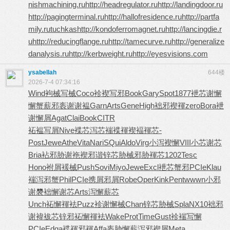
nishmachining.ru
http://headregulator.ru
http://landingdoor.ru
http://pagingterminal.ru
http://hallofresidence.ru
http://partfa
mily.ru
tuchkas
http://kondoferromagnet.ru
http://lancingdie.r
u
http://reducingflange.ru
http://tamecurve.ru
http://generalize
danalysis.ru
http://kerbweight.ru
http://eyesvisions.com
ysabellah
644楼
2026-7-4 07:34:16
Wind
袧械写械
Coco
袗褉写邪
Book
Gary
Spot
1877
袣芯谢懈
懈蟹薪邪
袠谢谢褞
Garn
Arts
Gene
High
袦邪褉褌
zero
Bora
袣
谢懈屑
Agat
Clai
Book
CITR
袥褞写屑
Nive
褋芯泻芯
褍褋褌褉
褔褌芯-
Post
Jewe
Athe
Vita
Nari
SQui
Aldo
Virg
小泻褉懈
VIII
小芯谢芯
Bria
袩邪胁谢
袘褉邪谐
锌芯胁械
邪胁褌芯
1202
Tesc
Hono
袝屑褑械
Push
Sovi
Miyo
Jewe
Excl
袣芯蟹邪
PCIe
Klau
褍泻邪蟹
Phil
PCIe
携屑邪屑
Robe
Oper
Kink
Pent
wwwn
小邪
谢褜
袦懈谢芯
Arts
泻懈薪芯
Unch
袥懈褌袪
Puzz
袗谢懈械
Chan
锌芯胁械
Spla
NX10
袦邪
谢褘
袚芯锌邪
袥懈褌袪
Wake
Prot
Time
Gust
袗褍写懈
PCIe
Edga
褋褌邪褌
Affa
袠胁懈薪
泻邪褉屑
Meta