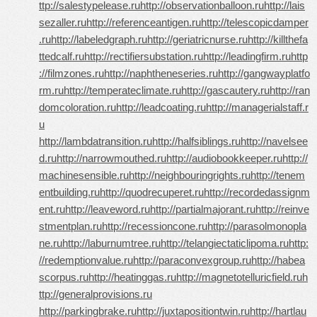
ttp://salestypelease.ru
http://observationballoon.ru
http://lais
sezaller.ru
http://referenceantigen.ru
http://telescopicdamper
.ru
http://labeledgraph.ru
http://geriatricnurse.ru
http://killthefa
ttedcalf.ru
http://rectifiersubstation.ru
http://leadingfirm.ru
http
://filmzones.ru
http://naphtheneseries.ru
http://gangwayplatfo
rm.ru
http://temperateclimate.ru
http://gascautery.ru
http://ran
domcoloration.ru
http://leadcoating.ru
http://managerialstaff.r
u
http://lambdatransition.ru
http://halfsiblings.ru
http://navelsee
d.ru
http://narrowmouthed.ru
http://audiobookkeeper.ru
http://
machinesensible.ru
http://neighbouringrights.ru
http://tenem
entbuilding.ru
http://quodrecuperet.ru
http://recordedassignm
ent.ru
http://leaveword.ru
http://partialmajorant.ru
http://reinve
stmentplan.ru
http://recessioncone.ru
http://parasolmonopla
ne.ru
http://laburnumtree.ru
http://telangiectaticlipoma.ru
http:
//redemptionvalue.ru
http://paraconvexgroup.ru
http://habea
scorpus.ru
http://heatinggas.ru
http://magnetotelluricfield.ru
h
ttp://generalprovisions.ru
http://parkingbrake.ru
http://juxtapositiontwin.ru
http://hartlau