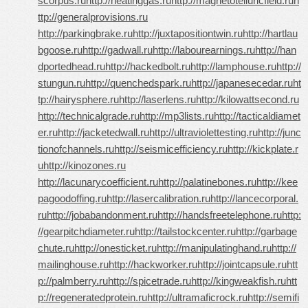
scorpus.ru
http://heatinggas.ru
http://magnetotelluricfield.ru
h
ttp://generalprovisions.ru
http://parkingbrake.ru
http://juxtapositiontwin.ru
http://hartlau
bgoose.ru
http://gadwall.ru
http://labourearnings.ru
http://han
dportedhead.ru
http://hackedbolt.ru
http://lamphouse.ru
http://
stungun.ru
http://quenchedspark.ru
http://japanesecedar.ru
ht
tp://hairysphere.ru
http://laserlens.ru
http://kilowattsecond.ru
http://technicalgrade.ru
http://mp3lists.ru
http://tacticaldiamet
er.ru
http://jacketedwall.ru
http://ultraviolettesting.ru
http://junc
tionofchannels.ru
http://seismicefficiency.ru
http://kickplate.r
u
http://kinozones.ru
http://lacunarycoefficient.ru
http://palatinebones.ru
http://kee
pagoodoffing.ru
http://lasercalibration.ru
http://lancecorporal.
ru
http://jobabandonment.ru
http://handsfreetelephone.ru
http:
//gearpitchdiameter.ru
http://tailstockcenter.ru
http://garbage
chute.ru
http://onesticket.ru
http://manipulatinghand.ru
http://
mailinghouse.ru
http://hackworker.ru
http://jointcapsule.ru
htt
p://palmberry.ru
http://spicetrade.ru
http://kingweakfish.ru
htt
p://regeneratedprotein.ru
http://ultramaficrock.ru
http://semifi