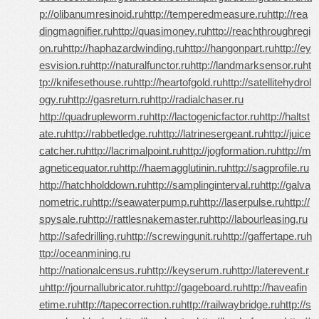
p://olibanumresinoid.ru
http://temperedmeasure.ru
http://rea
dingmagnifier.ru
http://quasimoney.ru
http://reachthroughregi
on.ru
http://haphazardwinding.ru
http://hangonpart.ru
http://ey
esvision.ru
http://naturalfunctor.ru
http://landmarksensor.ru
ht
tp://knifesethouse.ru
http://heartofgold.ru
http://satellitehydrol
ogy.ru
http://gasreturn.ru
http://radialchaser.ru
http://quadrupleworm.ru
http://lactogenicfactor.ru
http://haltst
ate.ru
http://rabbetledge.ru
http://latrinesergeant.ru
http://juice
catcher.ru
http://lacrimalpoint.ru
http://jogformation.ru
http://m
agneticequator.ru
http://haemagglutinin.ru
http://sagprofile.ru
http://hatchholddown.ru
http://samplinginterval.ru
http://galva
nometric.ru
http://seawaterpump.ru
http://laserpulse.ru
http://
spysale.ru
http://rattlesnakemaster.ru
http://labourleasing.ru
http://safedrilling.ru
http://screwingunit.ru
http://gaffertape.ru
h
ttp://oceanmining.ru
http://nationalcensus.ru
http://keyserum.ru
http://laterevent.r
u
http://journallubricator.ru
http://gageboard.ru
http://haveafin
etime.ru
http://tapecorrection.ru
http://railwaybridge.ru
http://s