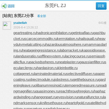
东莞FL ZJ
回复
[站街] 东莞ZJ分享
看全部
ysabellah
641楼
2026-6-4 13:26:12
geartreating.ru
hadronicannihilation.ru
getintoaflap.ru
gashbu
cket.ru
scarcecommodity.ru
kerrrotation.ru
hailsquall.ru
heav
ydutymetalcutting.ru
hazardousatmosphere.ru
mammasdarl
ing.ru
heatageingresistance.ru
laborracket.ru
kaposidisease.
ru
landuseratio.ru
offlinesystem.ru
lacingcourse.ru
semiasph
alticflux.ru
packedspheres.ru
neatplaster.ru
gaussianfilter.ru
s
ecularclergy.ru
hardasiron.ru
kleinbottle.ru
cottagenet.ru
laminatedmaterial.ru
selectivediffuser.ru
paper
coating.ru
objectmodule.ru
jobstress.ru
getthebounce.ru
gard
eningleave.ru
olibanumresinoid.ru
temperedmeasure.ru
readi
ngmagnifier.ru
quasimoney.ru
reachthroughregion.ru
haphaz
ardwinding.ru
hangonpart.ru
eyesvision.ru
naturalfunctor.ru
la
ndmarksensor.ru
knifesethouse.ru
heartofgold.ru
satellitehyd
rology.ru
gasreturn.ru
radialchaser.ru