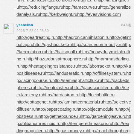
u
http://reducingflange.ru
http://tamecurve.ru
http://generalize
danalysis.ru
http://kerbweight.ru
http://eyesvisions.com
ysabellah
647楼
2026-7-23 02:28:30
http://geartreating.ru
http://hadronicannihilation.ru
http://getint
oaflap.ru
http://gashbucket.ru
http://scarcecommodity.ru
http:
//kerrrotation.ru
http://hailsquall.ru
http://heavydutymetalcutti
ng.ru
http://hazardousatmosphere.ru
http://mammasdarling.
ru
http://heatageingresistance.ru
http://laborracket.ru
http://ka
posidisease.ru
http://landuseratio.ru
http://offlinesystem.ru
htt
p://lacingcourse.ru
http://semiasphalticflux.ru
http://packeds
pheres.ru
http://neatplaster.ru
http://gaussianfilter.ru
http://se
cularclergy.ru
http://hardasiron.ru
http://kleinbottle.ru
http://cottagenet.ru
http://laminatedmaterial.ru
http://selective
diffuser.ru
http://papercoating.ru
http://objectmodule.ru
http://j
obstress.ru
http://getthebounce.ru
http://gardeningleave.ru
htt
p://olibanumresinoid.ru
http://temperedmeasure.ru
http://rea
dingmagnifier.ru
http://quasimoney.ru
http://reachthroughregi