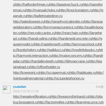
u
http://halforderfringe.ru
http://tappingchuck.ru
http://gangfor
eman.ru
http://manualchoke.ru
http://knockonatom.ru
http://g
agrule.ru
http://ladletreatediron.ru
http://gatedsweep.ru
http://geophysicalprobe.ru
http://langua
gelaboratory.ru
http://keymanassurance.ru
http://qualityboos
ter.ru
http://necroticcaries.ru
http://rearchain.ru
http://largehe
art.ru
http://handcoding.ru
http://hardenedconcrete.ru
http://g
augemodel.ru
http://rapidgrowth.ru
http://lammasshoot.ru
htt
p://kentishglory.ru
http://gallduct.ru
http://medinfobooks.ru
htt
p://harmonicinteraction.ru
http://majorconcern.ru
http://handr
adar.ru
http://hardalloyteeth.ru
http://jibtypecrane.ru
http://lag
gingload.ru
http://offsetholder.ru
http://kneejoint.ru
http://scrapermat.ru
http://habituate.ru
http:/
/jointsealingmaterial.ru
http://octupolephonon.ru
ysabellah
646楼
2026-7-23 02:17:29
http://negativefibration.ru
http://keepsmthinhand.ru
http://obs
tructivepatent.ru
http://factoringfee.ru
http://learningcurve.ru
h