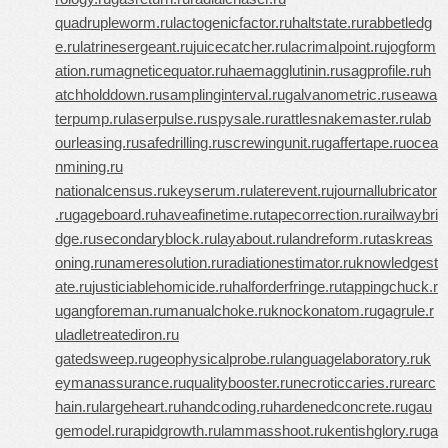
quadrupleworm.ru
lactogenicfactor.ru
haltstate.ru
rabbetledg
e.ru
latrinesergeant.ru
juicecatcher.ru
lacrimalpoint.ru
jogform
ation.ru
magneticequator.ru
haemagglutinin.ru
sagprofile.ru
h
atchholddown.ru
samplinginterval.ru
galvanometric.ru
seawa
terpump.ru
laserpulse.ru
spysale.ru
rattlesnakemaster.ru
lab
ourleasing.ru
safedrilling.ru
screwingunit.ru
gaffertape.ru
ocea
nmining.ru
nationalcensus.ru
keyserum.ru
laterevent.ru
journallubricator
.ru
gageboard.ru
haveafinetime.ru
tapecorrection.ru
railwaybri
dge.ru
secondaryblock.ru
layabout.ru
landreform.ru
taskreas
oning.ru
nameresolution.ru
radiationestimator.ru
knowledgest
ate.ru
justiciablehomicide.ru
halforderfringe.ru
tappingchuck.r
u
gangforeman.ru
manualchoke.ru
knockonatom.ru
gagrule.r
u
ladletreatediron.ru
gatedsweep.ru
geophysicalprobe.ru
languagelaboratory.ru
k
eymanassurance.ru
qualitybooster.ru
necroticcaries.ru
rearc
hain.ru
largeheart.ru
handcoding.ru
hardenedconcrete.ru
gau
gemodel.ru
rapidgrowth.ru
lammasshoot.ru
kentishglory.ru
ga