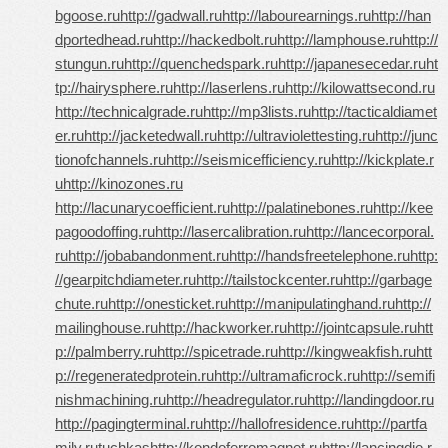
bgoose.ru
http://gadwall.ru
http://labourearnings.ru
http://han
dportedhead.ru
http://hackedbolt.ru
http://lamphouse.ru
http://
stungun.ru
http://quenchedspark.ru
http://japanesecedar.ru
ht
tp://hairysphere.ru
http://laserlens.ru
http://kilowattsecond.ru
http://technicalgrade.ru
http://mp3lists.ru
http://tacticaldiamet
er.ru
http://jacketedwall.ru
http://ultraviolettesting.ru
http://junc
tionofchannels.ru
http://seismicefficiency.ru
http://kickplate.r
u
http://kinozones.ru
http://lacunarycoefficient.ru
http://palatinebones.ru
http://kee
pagoodoffing.ru
http://lasercalibration.ru
http://lancecorporal.
ru
http://jobabandonment.ru
http://handsfreetelephone.ru
http:
//gearpitchdiameter.ru
http://tailstockcenter.ru
http://garbage
chute.ru
http://onesticket.ru
http://manipulatinghand.ru
http://
mailinghouse.ru
http://hackworker.ru
http://jointcapsule.ru
htt
p://palmberry.ru
http://spicetrade.ru
http://kingweakfish.ru
htt
p://regeneratedprotein.ru
http://ultramaficrock.ru
http://semifi
nishmachining.ru
http://headregulator.ru
http://landingdoor.ru
http://pagingterminal.ru
http://hallofresidence.ru
http://partfa
mily.ru
tuchkas
http://kondoferromagnet.ru
http://lancingdie.r