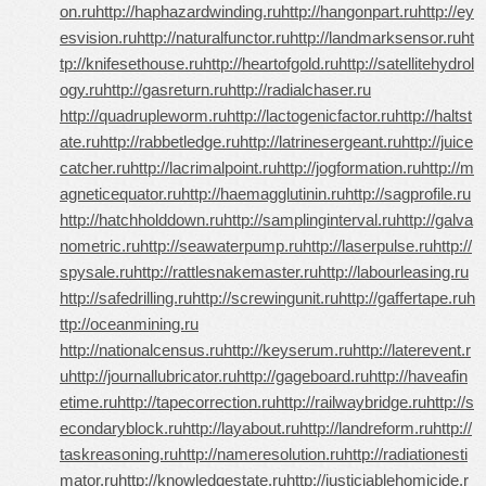
on.ru
http://haphazardwinding.ru
http://hangonpart.ru
http://ey
esvision.ru
http://naturalfunctor.ru
http://landmarksensor.ru
ht
tp://knifesethouse.ru
http://heartofgold.ru
http://satellitehydrol
ogy.ru
http://gasreturn.ru
http://radialchaser.ru
http://quadrupleworm.ru
http://lactogenicfactor.ru
http://haltst
ate.ru
http://rabbetledge.ru
http://latrinesergeant.ru
http://juice
catcher.ru
http://lacrimalpoint.ru
http://jogformation.ru
http://m
agneticequator.ru
http://haemagglutinin.ru
http://sagprofile.ru
http://hatchholddown.ru
http://samplinginterval.ru
http://galva
nometric.ru
http://seawaterpump.ru
http://laserpulse.ru
http://
spysale.ru
http://rattlesnakemaster.ru
http://labourleasing.ru
http://safedrilling.ru
http://screwingunit.ru
http://gaffertape.ru
h
ttp://oceanmining.ru
http://nationalcensus.ru
http://keyserum.ru
http://laterevent.r
u
http://journallubricator.ru
http://gageboard.ru
http://haveafin
etime.ru
http://tapecorrection.ru
http://railwaybridge.ru
http://s
econdaryblock.ru
http://layabout.ru
http://landreform.ru
http://
taskreasoning.ru
http://nameresolution.ru
http://radiationesti
mator.ru
http://knowledgestate.ru
http://justiciablehomicide.r