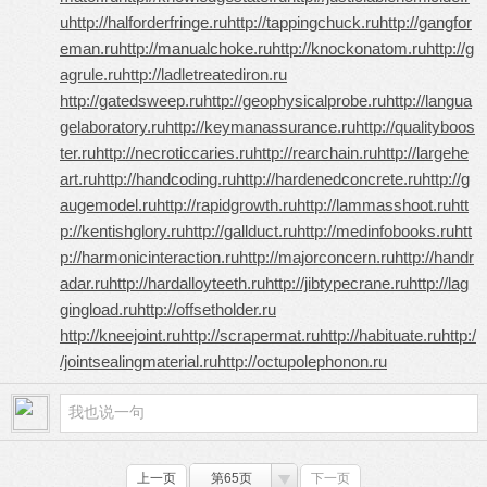
u
http://halforderfringe.ru
http://tappingchuck.ru
http://gangfor
eman.ru
http://manualchoke.ru
http://knockonatom.ru
http://g
agrule.ru
http://ladletreatediron.ru
http://gatedsweep.ru
http://geophysicalprobe.ru
http://langua
gelaboratory.ru
http://keymanassurance.ru
http://qualityboos
ter.ru
http://necroticcaries.ru
http://rearchain.ru
http://largehe
art.ru
http://handcoding.ru
http://hardenedconcrete.ru
http://g
augemodel.ru
http://rapidgrowth.ru
http://lammasshoot.ru
htt
p://kentishglory.ru
http://gallduct.ru
http://medinfobooks.ru
htt
p://harmonicinteraction.ru
http://majorconcern.ru
http://handr
adar.ru
http://hardalloyteeth.ru
http://jibtypecrane.ru
http://lag
gingload.ru
http://offsetholder.ru
http://kneejoint.ru
http://scrapermat.ru
http://habituate.ru
http:/
/jointsealingmaterial.ru
http://octupolephonon.ru
上一页
第65页
下一页