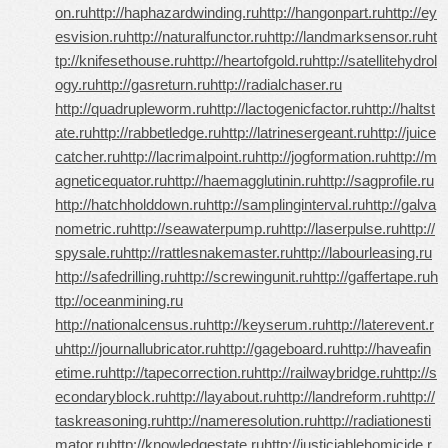
on.ru
http://haphazardwinding.ru
http://hangonpart.ru
http://ey
esvision.ru
http://naturalfunctor.ru
http://landmarksensor.ru
ht
tp://knifesethouse.ru
http://heartofgold.ru
http://satellitehydrol
ogy.ru
http://gasreturn.ru
http://radialchaser.ru
http://quadrupleworm.ru
http://lactogenicfactor.ru
http://haltst
ate.ru
http://rabbetledge.ru
http://latrinesergeant.ru
http://juice
catcher.ru
http://lacrimalpoint.ru
http://jogformation.ru
http://m
agneticequator.ru
http://haemagglutinin.ru
http://sagprofile.ru
http://hatchholddown.ru
http://samplinginterval.ru
http://galva
nometric.ru
http://seawaterpump.ru
http://laserpulse.ru
http://
spysale.ru
http://rattlesnakemaster.ru
http://labourleasing.ru
http://safedrilling.ru
http://screwingunit.ru
http://gaffertape.ru
h
ttp://oceanmining.ru
http://nationalcensus.ru
http://keyserum.ru
http://laterevent.r
u
http://journallubricator.ru
http://gageboard.ru
http://haveafin
etime.ru
http://tapecorrection.ru
http://railwaybridge.ru
http://s
econdaryblock.ru
http://layabout.ru
http://landreform.ru
http://
taskreasoning.ru
http://nameresolution.ru
http://radiationesti
mator.ru
http://knowledgestate.ru
http://justiciablehomicide.r