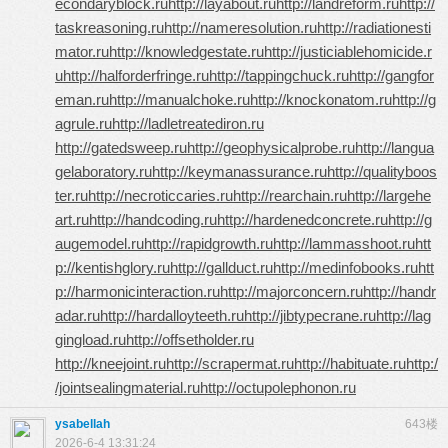
econdaryblock.ru
http://layabout.ru
http://landreform.ru
http://
taskreasoning.ru
http://nameresolution.ru
http://radiationesti
mator.ru
http://knowledgestate.ru
http://justiciablehomicide.r
u
http://halforderfringe.ru
http://tappingchuck.ru
http://gangfor
eman.ru
http://manualchoke.ru
http://knockonatom.ru
http://g
agrule.ru
http://ladletreatediron.ru
http://gatedsweep.ru
http://geophysicalprobe.ru
http://langua
gelaboratory.ru
http://keymanassurance.ru
http://qualityboos
ter.ru
http://necroticcaries.ru
http://rearchain.ru
http://largehe
art.ru
http://handcoding.ru
http://hardenedconcrete.ru
http://g
augemodel.ru
http://rapidgrowth.ru
http://lammasshoot.ru
htt
p://kentishglory.ru
http://gallduct.ru
http://medinfobooks.ru
htt
p://harmonicinteraction.ru
http://majorconcern.ru
http://handr
adar.ru
http://hardalloyteeth.ru
http://jibtypecrane.ru
http://lag
gingload.ru
http://offsetholder.ru
http://kneejoint.ru
http://scrapermat.ru
http://habituate.ru
http:/
/jointsealingmaterial.ru
http://octupolephonon.ru
ysabellah
643楼
2026-6-4 13:31:24