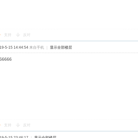
支持
反对
-5-15 14:44:54
来自手机
|
显示全部楼层
66666
支持
反对
-5-15 23:46:17
|
显示全部楼层