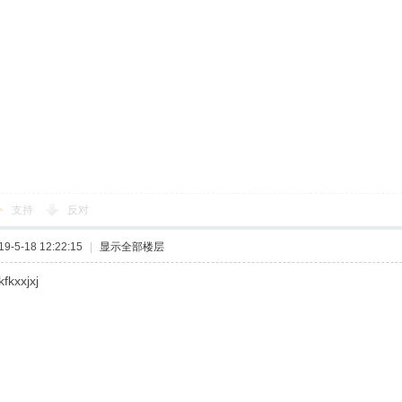
支持
反对
-5-18 12:22:15
|
显示全部楼层
fkfkxxjxj