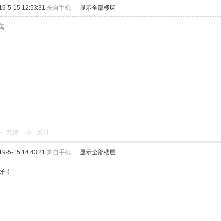
-5-15 12:53:31
来自手机
|
显示全部楼层
寓
支持
反对
-5-15 14:43:21
来自手机
|
显示全部楼层
好！