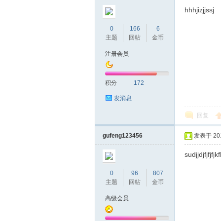
hhhjizjjssj
0
166
6
主题
回帖
金币
注册会员
积分
172
发消息
回复
gufeng123456
发表于 2019
sudjjdjfjfjfjk
0
96
807
主题
回帖
金币
高级会员