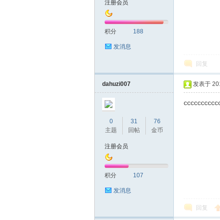
注册会员
圳
积分
188
发消息
回复
dahuzi007
发表于 2019
cccccccccc
SZ
0
31
76
主题
回帖
金币
注册会员
积分
107
发消息
回复
夜