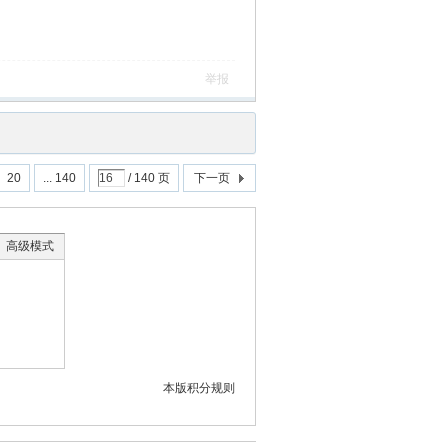
举报
20
... 140
/ 140 页
下一页
高级模式
本版积分规则