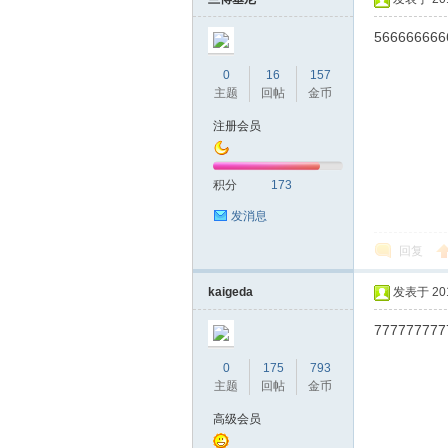
566666666
0
16
157
主题
回帖
金币
注册会员
积分
173
发消息
回复
kaigeda
发表于 2019
777777777
0
175
793
主题
回帖
金币
高级会员