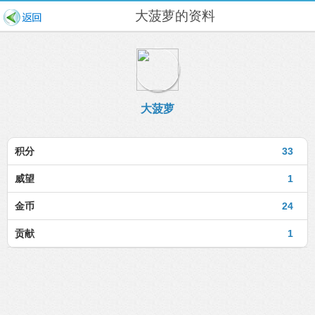
大菠萝的资料
大菠萝
积分
33
威望
1
金币
24
贡献
1