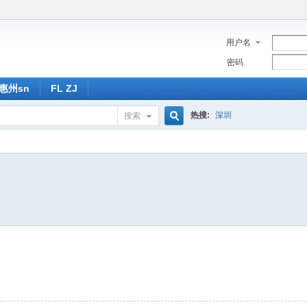
用户名
密码
惠州sn
FL ZJ
热搜:
深圳
搜索
搜
索