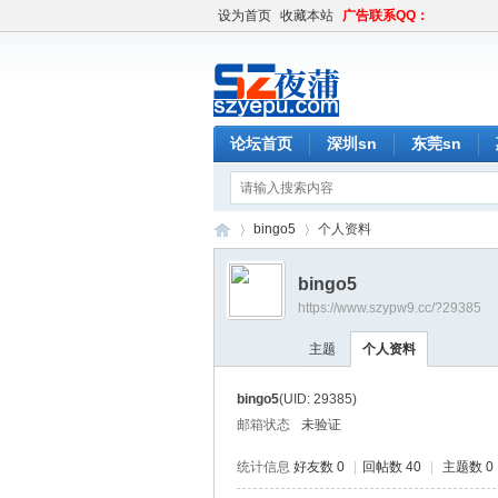
设为首页
收藏本站
广告联系QQ：
论坛首页
深圳sn
东莞sn
bingo5
个人资料
bingo5
https://www.szypw9.cc/?29385
深
›
›
主题
个人资料
bingo5
(UID: 29385)
邮箱状态
未验证
统计信息
好友数 0
|
回帖数 40
|
主题数 0