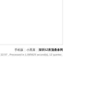
手机版
|
小黑屋
|
深圳SZ夜蒲桑拿网
 22:57
, Processed in 1.085625 second(s), 12 queries .