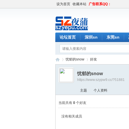
设为首页
收藏本站
广告联系QQ：
论坛首页
深圳sn
东莞sn
忧郁的snow
好友
忧郁的snow
https://www.szypw9.cc/?51881
深
›
›
主题
个人资料
当前共有
0
个好友
没有相关成员