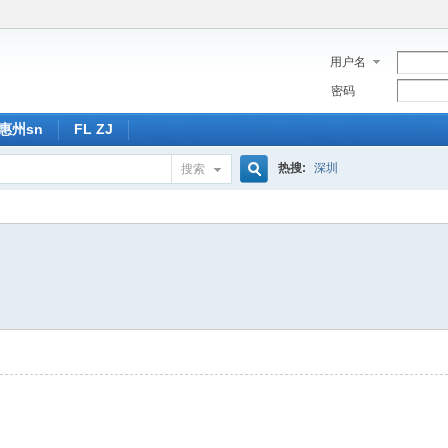
用户名
密码
惠州sn
FL ZJ
热搜:
深圳
搜索
搜
索