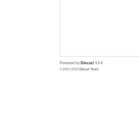
圳
Powered by
Discuz!
X3.4
© 2001-2023
Discuz! Team
.
SZ
夜