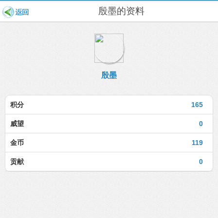
殷墨的资料
殷墨
积分
165
威望
0
金币
119
贡献
0