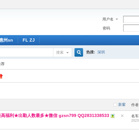
用户名
密码
惠州sn
FL ZJ
热搜:
深圳
搜索
搜
推荐
索
新窗
作者
利★出勤人数最多★微信 gzsn799 QQ2831338533
名车
2023