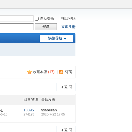
自动登录
找回密码
登录
立即注册
快捷导航
收藏本版
(
17
)
|
订阅
返 回
回复/查看
最后发表
汇
18395
ysabellah
-5-15
274193
2026-7-22 17:05
返 回