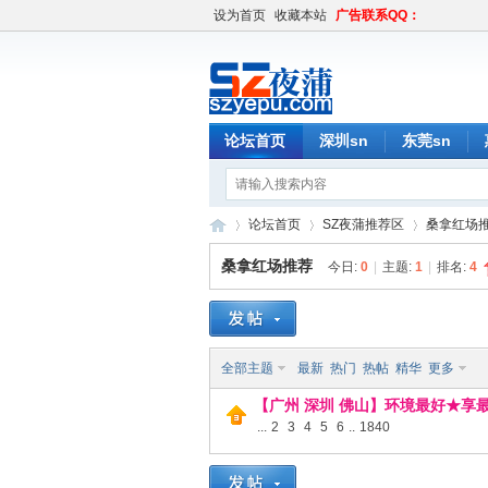
设为首页
收藏本站
广告联系QQ：
论坛首页
深圳sn
东莞sn
论坛首页
SZ夜蒲推荐区
桑拿红场
桑拿红场推荐
今日:
0
|
主题:
1
|
排名:
4
深
»
›
›
全部主题
最新
热门
热帖
精华
更多
【广州 深圳 佛山】环境最好★享最高福
...
2
3
4
5
6
..
1840