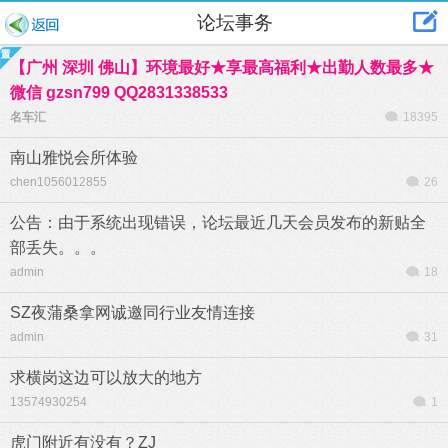
论坛事务
【广州 深圳 佛山】环境最好★享最高福利★出勤人数最多★
微信 gzsn799 QQ2831338533
名车汇
18395
南山雅悦会所体验
chen1056012855
26
公告：由于系统出现错误，论坛最近几天会员发布的新贴全
部丢失。。。
admin
18
SZ夜蒲桑拿网诚邀同行业友情连接
admin
31
求横岗这边可以放大的地方
13574930254
1
虎门附近有没有？ZJ