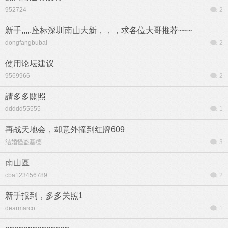
952724
2
新手,,,,,座标深圳南山大新，，，求各位大哥推荐~~~
dongfangbubai
2
使用论坛建议
9569966
2
請多多關照
ddddd55555
1
再战天地会，却意外撞到红牌609
结婚怪盗基德
3
南山區
cba123456789
2
新手报到，多多关照1
dearmarco
1