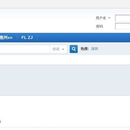
用户名
密码
惠州sn
FL ZJ
热搜:
深圳
搜索
搜
索
0