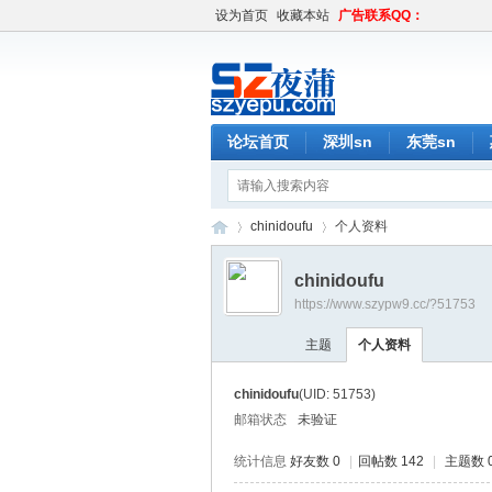
设为首页
收藏本站
广告联系QQ：
论坛首页
深圳sn
东莞sn
chinidoufu
个人资料
chinidoufu
https://www.szypw9.cc/?51753
深
›
›
主题
个人资料
chinidoufu
(UID: 51753)
邮箱状态
未验证
统计信息
好友数 0
|
回帖数 142
|
主题数 