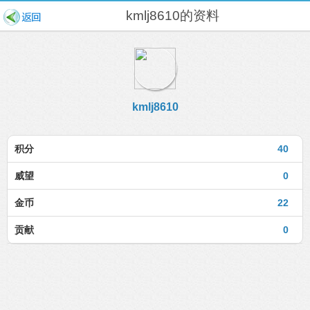
kmlj8610的资料
kmlj8610
积分
40
威望
0
金币
22
贡献
0